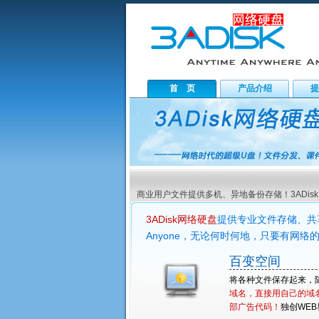
首 页
产品介绍
提
商业用户文件提供多机、异地备份存储！3ADisk
3ADisk网络硬盘
提供专业文件存储、共享交
Anyone，无论何时何地，只要有网络的
百变空间
将各种文件保存起来，
域名，直接用自己的域
部广告代码！
独创WE