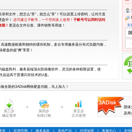
录和文件，想怎么“享”，就怎么“享”！可以设置上传密码，让对方直
硬盘中！
还可建立子帐号，一个空间多人使用！
子帐号可以同时访问
支持X
效期！
更适合文件分发、课件销售等用途！
、高速数据检索和独特的缓存机制，多台专用服务器分布式负载均衡，
网络硬盘的超“爽”享受！
的磁盘阵列，服务器端顶尖防病毒软件，灵活的各种权限设置，使
安全性远远高于普通闪存技术的U盘。
全新的3ADisk网络硬盘功能，
马上加入！
团体
第三步
第四步
第五步
及商
确定需求
在线订购
正式使用
络硬盘
|
应用范围
|
服务条款
|
其他产品
|
代理加盟
|
客服中心
|
友情