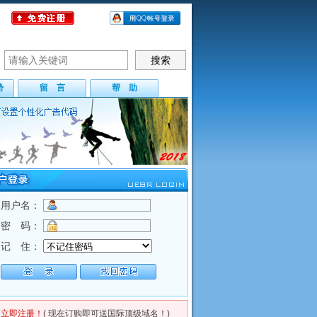
势
留 言
帮 助
用户名：
密 码：
记 住：
立即注册！
( 现在订购即可送国际顶级域名！)