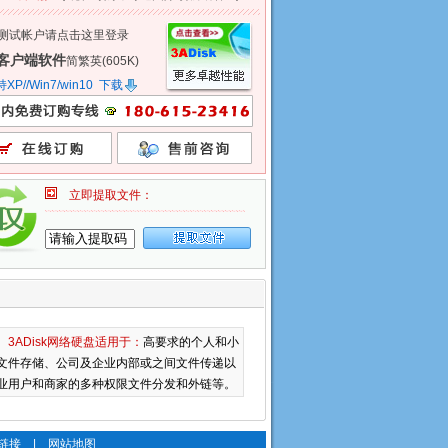
测试帐户请点击这里登录
客户端软件
简繁英(605K)
P//Win7/win10
下载
立即提取文件：
3ADisk网络硬盘适用于：
高要求的个人和小
文件存储、公司及企业内部或之间文件传递以
业用户和商家的多种权限文件分发和外链等。
链接
|
网站地图